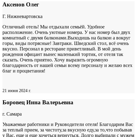
Аксенов Олег
Г. Нижневартовска
Отличный отель! Мы отдыхали семьёй. Удобное
расположение. Очень уютные номера. У нас номер был двух
комнатный с двумя балконами.Выходишь на балкон а вокруг
горы, виды потрясные! Завтраки. Шведский стол, всё очень
вкусно. Персонал в ресторане приветливый. В мой день
рождения офицант вынес маленький тортик, от отеля так
сказать. Очень приятно. Хочу выразить огромную
благодарность от нашей семьи всему персоналу и желаю всех
благ и процветания!
21 июня 2024 г.
Боровец Инна Валерьевна
г. Самара
Уважаемые работники и Руководители отеля! Благодарим Вас
за теплый прием, за чистоту,за вкусную еду,за то,что побывав
у Вас, еще и еще хочеться вернуться. Долго выбирали с мужем